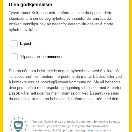
Dine godkjennelser
Tysværtunet Kulturhus nyttar informasjonen du oppgir i dette
skjemaet til å sende deg nyhetsbrev innanfor dei områda du
ønsker. Vennligst hak av nedanfor dersom du ønsker å motta
nyhetsbrev frå oss.
E-post
Tilpassa online annonser
Du kan når som helst melde deg av nyhetsbreva ved å klikke på
"unsubscribe" heilt nederst i e-postene du mottar frå oss, eller ved
å kontakte oss på booking@tysver.kommune.no. Me vil behandla
dine persondata med respekt og ingenting vil bli delt med 3. parter.
Besøk våre nettsider for meir informasjon. Ved å samtykke seier
du deg enig i at me kan behandle din informasjon i tråd med dette.
We use Mailchimp as our marketing platform. By clicking below to
subscribe, you acknowledge that your information will be
transferred to Mailchimp for processing.
Learn more
about